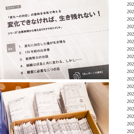
20
20
20
20
20
20
20
20
20
20
20
20
20
20
20
20
20
20