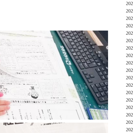
20
20
20
20
20
20
20
20
20
20
20
20
20
20
20
20
20
20