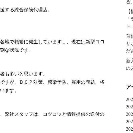
る
援する総合保険代理店。
【
「
ト
育
各地で頻繁に発生していますし、現在は新型コロ
サ
刻な状況です。
だ
新
の
者も多いと思います。
ですが、ＢＣＰ対策、感染予防、雇用の問題、将
ア
います。
20
20
20
、弊社スタッフは、コツコツと情報提供の送付の
20
20