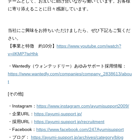
チームとして、お互いに助け合いながら働いています。お客様
に寄り添えることに日々感謝しています。
当社にご興味をお持ちいただけましたら、ぜひ下記もご覧くだ
さい。
【事業と特徴 約10分】
https://www.youtube.com/watch?
v=iIKMP7teHhk
・Wantedly（ウォンテッドリー）あゆみサポート採用情報：
https://www.wantedly.com/companies/company_2838613/abou
t
[その他]
・Instagram：
https://www.instagram.com/ayumisupport2009/
・企業URL：
https://ayumi-support.jp/
・採用URL：
https://ayumi-support.jp/recruitment
・Facebook：
https://www.facebook.com/247Ayumisupport
・ブログ：
https://ayumi-support.jp/archives/category/blog